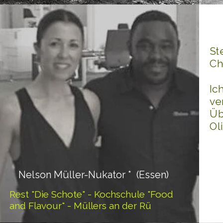
St
Ch
Ic
ve
Üb
Ol
Nelson Müller-Nukator * (Essen)
Rest "Die Schote" - Kochschule "Food
and Flavour" - Müllers an der Rü