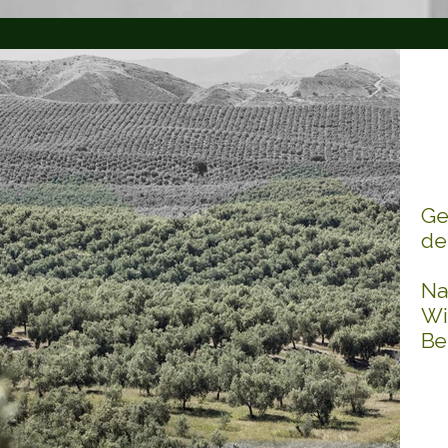
G
S
O
Ge
de
Na
Wi
Be