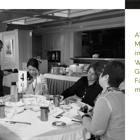
A
M
i
W
G
F
m