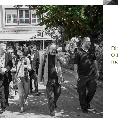
Di
Ol
ma