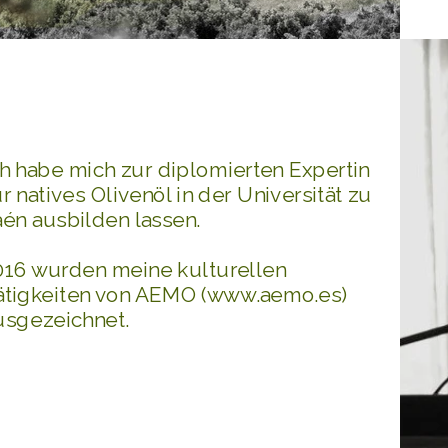
ch habe mich zur diplomierten Expertin
ür natives Olivenöl in der Universität zu
aén ausbilden lassen.
#
016 wurden meine kulturellen
ätigkeiten von AEMO (www.aemo.es)
usgezeichnet.