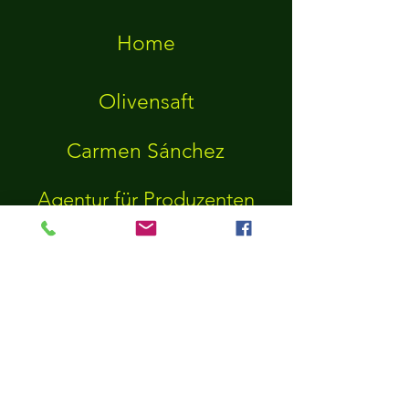
Home
Olivensaft
Carmen Sánchez
Agentur für Produzenten
Agentur für Geniesser
Impressum
Carmen Sánchez García