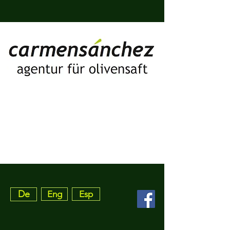
De
Eng
Esp